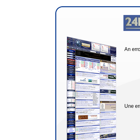
An erro
Une err