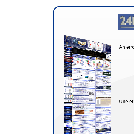
An erro
Une err