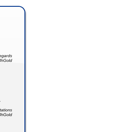
egards
4hGold
.
tations
4hGold