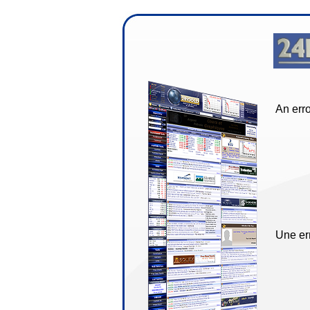
An erro
Une err