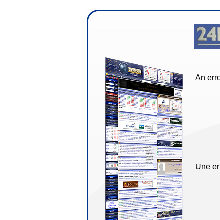
An erro
Une err