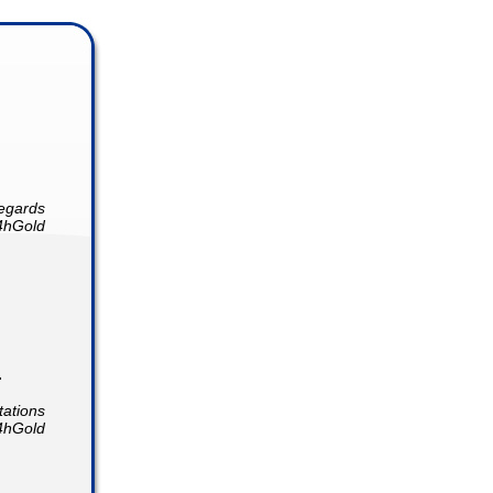
egards
4hGold
.
tations
4hGold