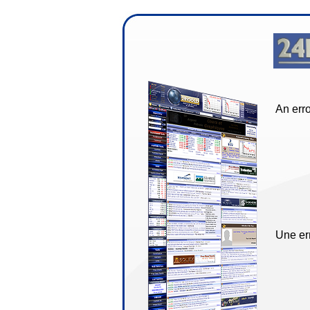
An erro
Une err