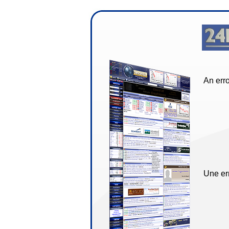
An erro
Une err