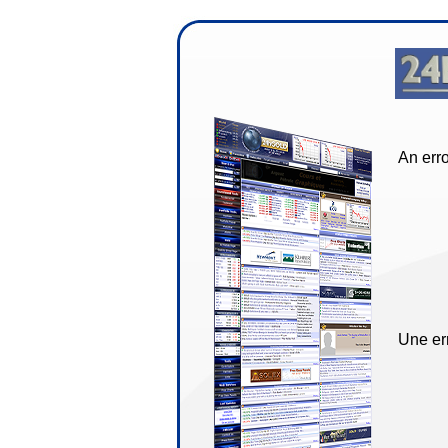
An erro
Une err