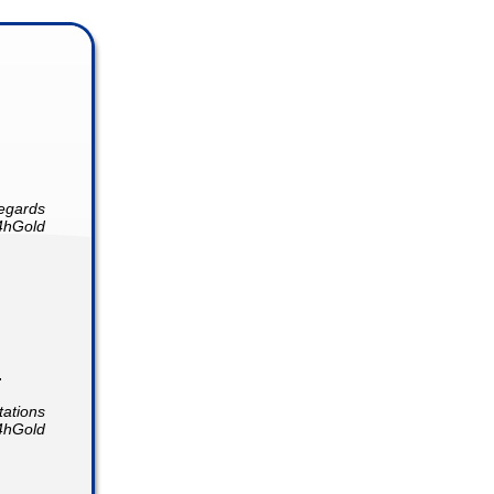
egards
4hGold
.
tations
4hGold