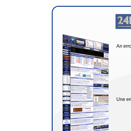
An erro
Une err