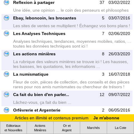
Reflexion à partager
37
03/02/2022
Une idée, une opinion ... le coin des penseurs et philosophes
Ebay, leboncoin, les brocantes
5
03/07/2016
Les sites de ventes se multiplient ! Échangez vos bons plans !
Les Analyses Techniques
7
02/06/2020
Analyses techniques, tendances, moyennes mobiles, ratios, ...
toutes les données techniques sont ici !
Les actions minières
8
26/03/2020
La rubrique des valeurs minières se trouve ici ! Les hausses,
les baisses, les quotations, les informations ...
La numismatique
3
16/07/2018
Fleur de coin, pièces de collection, des conseils et des pièces
rares pour nos amis numismates ou chercheur de trésors !
Ca fait du bien d'en parler...
12
09/07/2022
Lâchez-vous, ça fait du bien ...
Orfèvrerie et Argenterie
2
06/05/2016
Les poinçons, les bijoux, le massif, l'art !
Articles en illimité et contenus premium
Je m'abonne
Annonces diverses
33
07/10/2020
Editoriaux
Actions
Or et
Marchés
La Cote
et Nouvelles
Minières
Argent
Une annonce à passer ? Voilà la rubrique qu'il vous faut !