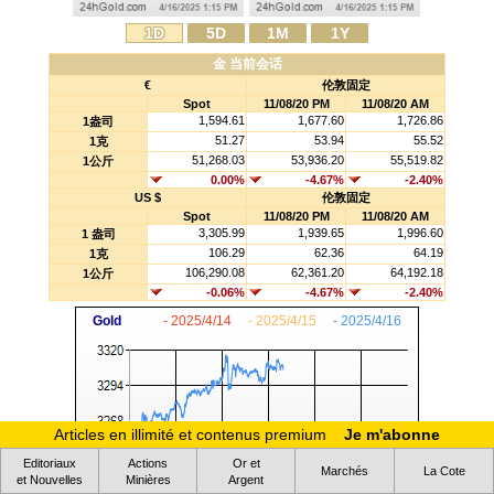
1D
5D
1M
1Y
金 当前会话
€
伦敦固定
Spot
11/08/20 PM
11/08/20 AM
1,594.61
1,677.60
1,726.86
1盎司
51.27
53.94
55.52
1克
51,268.03
53,936.20
55,519.82
1公斤
0.00%
-4.67%
-2.40%
US $
伦敦固定
Spot
11/08/20 PM
11/08/20 AM
3,305.99
1,939.65
1,996.60
1 盎司
106.29
62.36
64.19
1克
106,290.08
62,361.20
64,192.18
1公斤
-0.06%
-4.67%
-2.40%
Gold
- 2025/4/14
- 2025/4/15
- 2025/4/16
Articles en illimité et contenus premium
Je m'abonne
Editoriaux
Actions
Or et
Marchés
La Cote
et Nouvelles
Minières
Argent