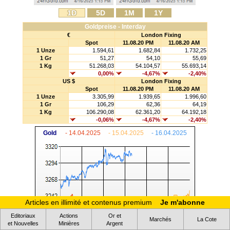
1D
5D
1M
1Y
Goldpreise - Interday
€
London Fixing
Spot
11.08.20 PM
11.08.20 AM
1 Unze
1.594,61
1.682,84
1.732,25
1 Gr
51,27
54,10
55,69
1 Kg
51.268,03
54.104,57
55.693,14
0,00%
-4,67%
-2,40%
US $
London Fixing
Spot
11.08.20 PM
11.08.20 AM
1 Unze
3.305,99
1.939,65
1.996,60
1 Gr
106,29
62,36
64,19
1 Kg
106.290,08
62.361,20
64.192,18
-0,06%
-4,67%
-2,40%
Gold
- 14.04.2025
- 15.04.2025
- 16.04.2025
Articles en illimité et contenus premium
Je m'abonne
Editoriaux
Actions
Or et
Marchés
La Cote
et Nouvelles
Minières
Argent