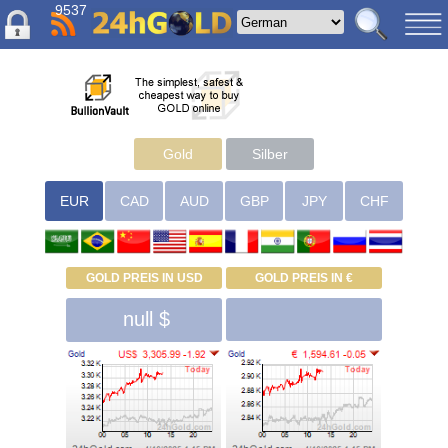
9537
Gold
Silber
EUR
CAD
AUD
GBP
JPY
CHF
GOLD PREIS IN USD
GOLD PREIS IN €
null $