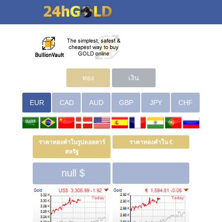
ทอง
เงิน
EUR
CAD
AUD
GBP
JPY
CHF
ราคาทองคำในรูปดอลลาร์
ราคาทองคำใน €
สหรัฐ
null $