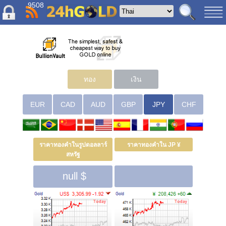
9508
ทอง
เงิน
EUR
CAD
AUD
GBP
JPY
CHF
ราคาทองคำในรูปดอลลาร์
ราคาทองคำใน JP ¥
สหรัฐ
null $