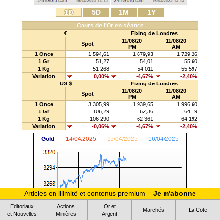
1D
5D
1M
1Y
Cours de l'Or en séance
€
Fixing de Londres
11/08/20
11/08/20
Spot
PM
AM
1 Once
1 594,61
1 679,93
1 729,26
1 Gr
51,27
54,01
55,60
1 Kg
51 268
54 011
55 597
Variation
0,00%
-4,67%
-2,40%
US $
Fixing de Londres
11/08/20
11/08/20
Spot
PM
AM
1 Once
3 305,99
1 939,65
1 996,60
1 Gr
106,29
62,36
64,19
1 Kg
106 290
62 361
64 192
Variation
-0,06%
-4,67%
-2,40%
Gold
- 14/04/2025
- 15/04/2025
- 16/04/2025
Articles en illimité et contenus premium
Je m'abonne
Editoriaux
Actions
Or et
Marchés
La Cote
et Nouvelles
Minières
Argent