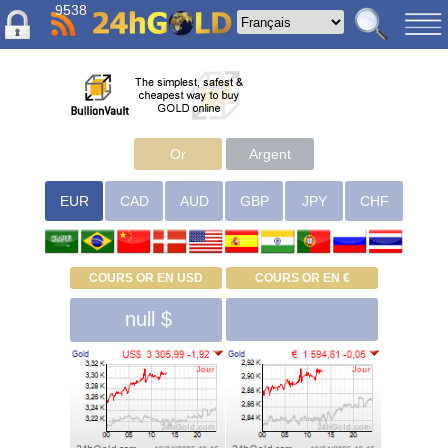
9538
Or
Argent
EUR
CAD
AUD
GBP
JPY
CHF
COURS OR EN USD
COURS OR EN €
null $